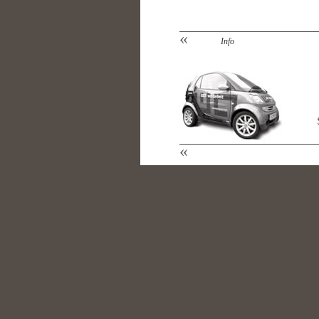
«
Info
«